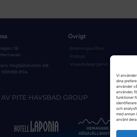
ess
Övrigt
vägen 18
Bokningsvillkor
3 Hemavan
Policys
Visselblåsartjänst
ns Högfjällshotell AB
. 559058-9114
Vi använder 
dina prefer
använder vår
använder, fö
 AV PITE HAVSBAD GROUP
funktioner f
identifierar
och analysf
med annan in
använt deras