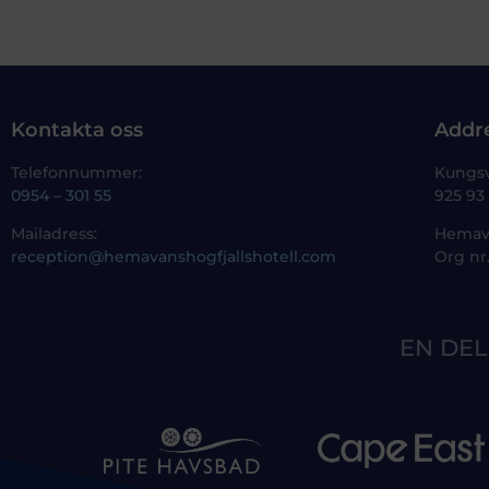
Kontakta oss
Addr
Telefonnummer:
Kungs
0954 – 301 55
925 9
Mailadress:
Hemava
reception@hemavanshogfjallshotell.com
Org nr
EN DEL